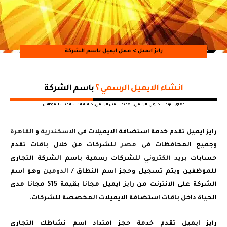
رايز ايميل
> عمل ايميل باسم الشركة
انشاء الايميل الرسمي ؟
باسم الشركة
معنى البريد الالكتروني الرسمي, اهمية الايميل الرسمي, كيفية انشاء ايميلات للموظفين
رايز ايميل تقدم خدمة استضافة الايميلات فى
الاسكندرية
و
القاهرة
وجميع المحافظات فى
مصر
للشركات من خلال باقات تقدم
حسابات
بريد الكتروني
للشركات رسمية باسم الشركة التجارى
للموظفين ويتم تسجيل وحجز اسم النطاق /
الدومين
وهو اسم
الشركة على الانترنت من رايز ايميل مجانا بقيمة 15$ مجانا مدى
الحياة داخل باقات استضافة الايميلات المخصصة للشركات.
رايز ايميل تقدم خدمة حجز امتداد اسم نشاطك التجارى