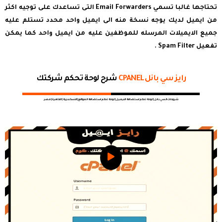
تحتاجها غالبا تسمي Email Forwarders التى تساعدك على توجيه اكثر
من ايميل لديك يوجه نسخة منه الى ايميل واحد محدد تستلم عليه
جميع الايميلات المرسله للموظفين عليه من ايميل واحد كما يمكن
تفعيل Spam Filter .
رايز سي بانل CPANEL
شرح لوحة تحكم شركتك
شروحات السي بانل | لوحة تحكم استضافة الايميل | لوحة تحكم استضافة المواقع | الاسكندرية | القاهرة | مصر