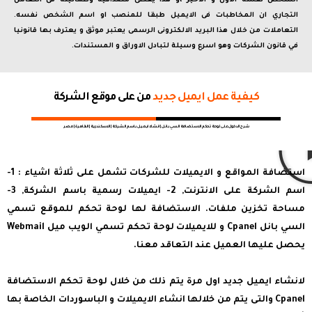
الشخص نفسه الاول و الاخير ،و هذا يعطى مصداقية وطمأنينه فى التعامل
التجاري ان المخاطبات فى الايميل طبقا للمنصب او اسم الشخص نفسه.
التعاملات من خلال هذا البريد الالكترونى الرسمى يعتبر موثق و يعترف بها قانونيا
في قانون الشركات وهو اسرع وسيلة لتبادل الاوراق و المستندات.
كيفية عمل ايميل جديد
من على موقع الشركة
شرح الدخول على لوحة تحكم الاستضافة السي بانل | انشاء ايميل باسم الشركة | الاسكندرية | القاهرة | مصر
استضافة المواقع و الايميلات للشركات تشمل على ثلاثة اشياء : 1-
اسم الشركة على الانترنت, 2- ايميلات رسمية باسم الشركة, 3-
مساحة تخزين ملفات. الاستضافة لها لوحة تحكم للموقع تسمي
السي بانل Cpanel و للايميلات لوحة تحكم تسمي الويب ميل Webmail
يحصل عليها العميل عند التعاقد معنا.
لانشاء ايميل جديد اول مرة يتم ذلك من خلال لوحة تحكم الاستضافة
Cpanel والتى يتم من خلالها انشاء الايميلات و الباسوردات الخاصة بها