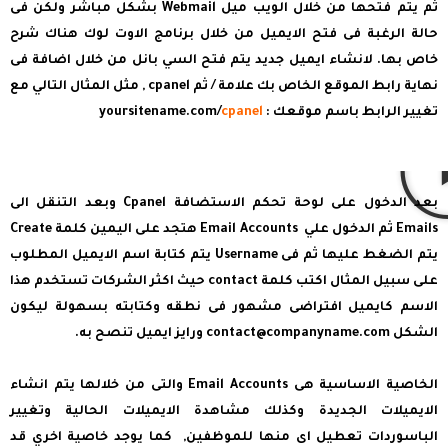
ثم يتم فتحها من خلال الويب ميل Webmail بشكل مباشر ولكن فى
حالة الرغبة فى فتح الايميل من خلال برنامج الاوت لوك هناك شرح
خاص بها. لانشاء ايميل جديد يتم فتح السي بانل من خلال اضافة فى
نهاية رابط الموقع الخاص بك علامة / ثم cpanel , مثل المثال التالي مع
تغيير الرابط باسم موقعك : yoursitename.com/
cpanel
بعد الدخول على لوحة تحكم الاستضافة Cpanel وبعد التنقل الى
Emails ثم الدخول علي Email Accounts هتجد على اليمين كلمة Create
يتم الضغط عليها ثم فى Username يتم كتابة اسم الايميل المطلوب
على سبيل المثال اكتب كلمة contact حيث اكثر الشركات تستخدم هذا
الاسم كايميل افتراضى مشهور فى نطقه وكتابته بسهولة ليكون
الشكل
contact@companyname.com
ورايز ايميل تنصح به.
الخاصية الاساسية هى Email Accounts والتى من خلالها يتم انشاء
الايميلات الجديدة وكذلك مشاهدة الايميلات الحالية وتغيير
الباسوردات تعطيل اى منها للموظفين, كما يوجد خاصية اخري قد