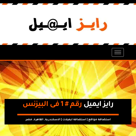
رايز ايميل
رقم # 1 فى البيزنس
استضافة مواقع | استضافة ايميلات | الاسكندرية, القاهرة, مصر