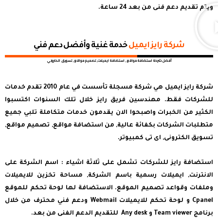
ويتم تقديم دعم فنى من بعد 24 ساعة.
شركة رايز ايميل
خدمة غنية وأفضل دعم فني
أفضل شركة استضافة مواقع, استضافة ايميلات, تصميم مواقع, تسويق الكتروني
شركة رايز ايميل هي شركة مسجلة تأسست في عام 2010 تقدم خدمات
للشركات فقط. مهندسين فريق رايز خلال تلك السنوات اكتسبوا
الكثير من الخبرات واصبحوا الان يقدمون خدمات متكاملة تلبي جميع
متطلبات الشركات بكفائة عالية, من استضافة مواقع, تصميم مواقع,
تسويق الكترونى, اى تى كمبيوتر.
استضافة رايز للشركات تشمل على ثلاثة اشياء : اسم الشركة على
الانترنت, ايميلات رسمية باسم الشركة, مساحة تخزين للايميلات
وملفات وقواعد تصميم الموقع. الاستضافة لها لوحة تحكم للموقع
Cpanel و لوحة تحكم للايميلات Webmail ودعم فني محترف من خلال
برنامج Team viewer و Any desk للتقديم الدعم الفنى من بعد.