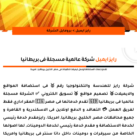
رايز ايميل
> بروفايل الشركة
رايز ايميل
شركة عالمية مسجلة فى بريطانيا
تقدم خدمات الاستضافة وعمل ايميلات للشركات فى مصر, الخليج, بريطانيا, امريكا
شركة رايز للهندسة والتكنولوجيا رقم🥇فى استضافة المواقع
والايميلات🥈 تصميم مواقع 🥉تسويق الكتروني ✅ الشركة مسجلة
عالميا فى بريطانيا 🇬🇧 تقدم خدماتها فى مصر 🇪🇬 المقر اداري فقط
لفريق العمل 💳 التعاقد و الدفع اونلاين فى الاسكندرية و القاهرة و
جميع محافظات مصر, الخليج, بريطانيا, امريكا. رايزمقدم خدمة رئيسي
لخدمة الاستضافة و مقدم خدمة رئيسي لخدمة الدومينات, لها اصولها
الخاصة من سيرفرات و دومينات داخل داتا سنتر فى بريطانيا وامريكا