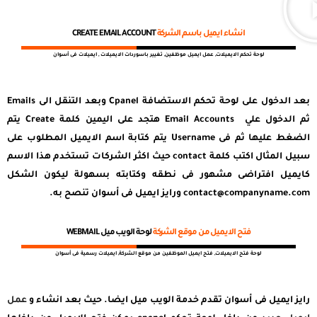
انشاء ايميل باسم الشركة
CREATE EMAIL ACCOUNT
لوحة تحكم الايميلات, عمل ايميل موظفين, تغيير باسوردات الايميلات , ايميلات فى أسوان
بعد الدخول على لوحة تحكم الاستضافة Cpanel وبعد التنقل الى Emails
ثم الدخول علي Email Accounts هتجد على اليمين كلمة Create يتم
الضغط عليها ثم فى Username يتم كتابة اسم الايميل المطلوب على
سبيل المثال اكتب كلمة contact حيث اكثر الشركات تستخدم هذا الاسم
كايميل افتراضى مشهور فى نطقه وكتابته بسهولة ليكون الشكل
contact@companyname.com
ورايز ايميل فى أسوان تنصح به.
فتح الايميل من موقع الشركة
لوحة الويب ميل WEBMAIL
لوحة فتح الايميلات, فتح ايميل الموظفين من موقع الشركة, ايميلات رسمية فى أسوان
رايز ايميل فى أسوان تقدم خدمة الويب ميل ايضا. حيث بعد انشاء و
عمل