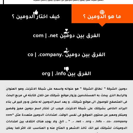
أفضل شركة عمل ايميل باسم الدومين فى أسوان, ايميل باسم الشركة
ما هو الدومين ؟
كيف اختار الدومين ؟
الفرق بين دومين com | .net
الفرق بين دومين .co | .company
الفرق بين org | .info
دومين الشركة ” نطاق الشركة ” هو عنوانه واسمه على شبكة الانترنت, وهو العنوان
والرابط الذى يبحث به المستخدمين وزوار موقع شركتك من خلال كتابته في مربع البحث
فى المتصفح للوصول الى موقع شركتك. و يعد اسم الدومين له عامل ودور كبير فى بناء
البراند الخاص بشركتك على شبكة الانترنت, فيجب ان تختار اسم دومين مميز وقصير
ومبتكر ومعبر عن محتوى الموقع فى نفس الوقت. امتدادات الدومين متعددة مثل “com
– .net – .org – .info – .co– .company. ” … الخ. ولا يوجد هناك اختلاف بين امتدادات
الدومينات لشركتك غير انك تاخذ الاشهر و المتاح منه و المناسب لك اكثر كما يمكن