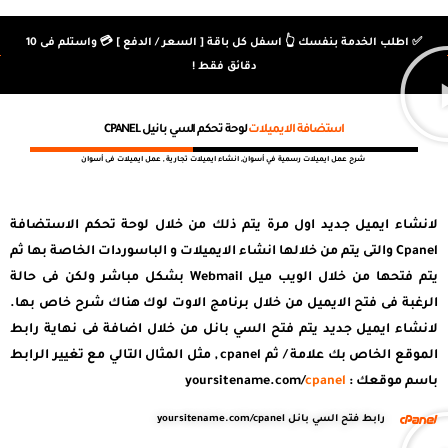
غير محدود
مساحة
واتساب
السرعة ∞
NVME
✅ اطلب الخدمة بنفسك 👆 اسفل كل باقة [ السعر / الدفع ] 💳 واستلم فى 10
غير محدود
دقائق فقط !
50GB
دعم فني ∞
السرعة 3X
غير محدود
استضافة الايميلات
لوحة تحكم السي بانيل CPANEL
فلاش
شرح عمل ايميلات رسمية في أسوان, انشاء ايميلات تجارية , عمل ايميلات فى أسوان
دعم واتس
+ اتصال
لانشاء ايميل جديد اول مرة يتم ذلك من خلال لوحة تحكم الاستضافة
Cpanel والتى يتم من خلالها انشاء الايميلات و الباسوردات الخاصة بها ثم
يتم فتحها من خلال الويب ميل Webmail بشكل مباشر ولكن فى حالة
الرغبة فى فتح الايميل من خلال برنامج الاوت لوك هناك شرح خاص بها.
لانشاء ايميل جديد يتم فتح السي بانل من خلال اضافة فى نهاية رابط
الموقع الخاص بك علامة / ثم cpanel , مثل المثال التالي مع تغيير الرابط
باسم موقعك : yoursitename.com/
cpanel
رابط فتح السي بانل yoursitename.com/cpanel