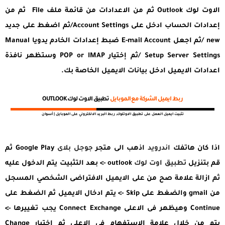
الاوت لوك Outlook ثم من الاعدادات من قائمة ملف File ثم من
إعدادات الحساب ادخل على Account Settings/ثم اضغط على جديد
new /ثم اجعل E-mail Account ضبط إعدادات الخادم يدويا Manual
Setup Server Settings /ثم إختيار POP or IMAP وستظهر نافذة
اعدادات الايميل ادخل بيانات الايميل الخاصة بك.
ربط ايميل الشركة مع الموبايل
تطبيق الاوت لوك OUTLOOK
تثبيت ايميل العمل على تطبيق الاوتلوك, ربط البريد الالكتروني على الموبايل | أسوان
اذا كان هاتفك
اندرويد
اذهب الى متجر
جوجل بلاى
Google Play ثم
قم بتنزيل
تطبيق اوت لوك
outlook -> بعد التثبيت يتم الدخول عليه
ثم ازالة علامة صح من على الايميل الافتراضى الشخصي المسجل
من gmail والضغط على Skip -> يتم ادخال الايميل ثم الضغط على
Continue وهيظهر فى الاعلى Connect Exchange يجب تغييرها ->
يتم من خلال علامة الاستفهام فى الاعلي ثم اختيار Change