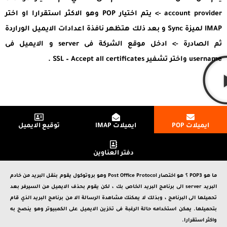
account provider -> يتم اختيار POP وهو الاكثر استقرارا او اختر
IMAP لميزة Sync و بعد ذلك هتظهر نافذة اعدادات الايميل الوراردة
ثم الصادرة -> ادخل موقع الشركة فى server و الايميل فى
username واختر تشفير SSL – Accept all certificates .
ايميلات POP
ايميلات IMAP
توقيع الايميل
دفتر العناوين
ما هو POP3 ؟ هو اختصار Post Office Protocol وهو بروتوكول يقوم بنقل البريد من خادم
البريد server الى برنامج البريد الخاص بك ، لكن يقوم بحذف الايميل من السيرفر بعد
تحميلها الى البرنامج ، وبذلك لا يمكنك مشاهدة الرسالة الا من برنامج البريد الذي قام
بتحميلها. يمكن استخدامه حالة الرغبة فى تخزين الايميل على الكمبيوتر وهو ينصح به
واكثر استقرارا.