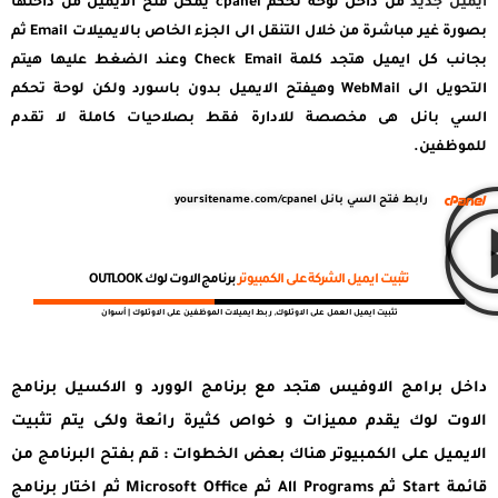
ايميل جديد
من داخل لوحة تحكم cpanel يمكن فتح الايميل من داخلها
بصورة غير مباشرة من خلال التنقل الى الجزء الخاص بالايميلات Email ثم
بجانب كل ايميل هتجد كلمة Check Email وعند الضغط عليها هيتم
التحويل الى WebMail وهيفتح الايميل بدون باسورد ولكن لوحة تحكم
السي بانل هى مخصصة للادارة فقط بصلاحيات كاملة لا تقدم
للموظفين.
رابط فتح السي بانل yoursitename.com/cpanel
تثبيت ايميل الشركة على الكمبيوتر
برنامج الاوت لوك OUTLOOK
تثبيت ايميل العمل على الاوتلوك, ربط ايميلات الموظفين على الاوتلوك | أسوان
داخل برامج الاوفيس هتجد مع برنامج الوورد و الاكسيل برنامج
الاوت لوك يقدم مميزات و خواص كثيرة رائعة ولكى يتم تثبيت
الايميل على الكمبيوتر هناك بعض الخطوات : قم بفتح البرنامج من
قائمة Start ثم All Programs ثم Microsoft Office ثم اختار برنامج