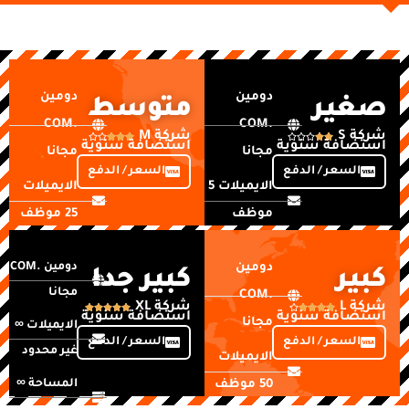
دومين
دومين
صغير
متوسط
.COM
.COM
شركة S
شركة M










استضافة سنوية
استضافة سنوية
مجانا
مجانا
السعر / الدفع
السعر / الدفع
الايميلات 5
الايميلات
موظف
25 موظف
مساحة
مساحة
دومين
دومين .COM
كبير
كبير جدا
NVME
NVME 5GB
مجانا
.COM
25GB
شركة L
شركة XL










السرعة 1X
استضافة سنوية
استضافة سنوية
مجانا
الايميلات ∞
عادية
السرعة 2X
السعر / الدفع
السعر / الدفع
غير محدود
الايميلات
عالية
دعم فني
50 موظف
المساحة ∞
واتساب
دعم فني