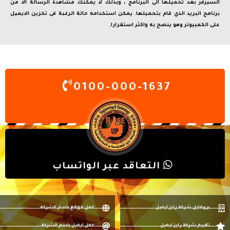
السيرفر بعد تحميلها الى البرنامج ، وبذلك لا يمكنك مشاهدة الرسالة الا من
برنامج البريد الذي قام بتحميلها. يمكن استخدامه حالة الرغبة فى تخزين الايميل
على الكمبيوتر وهو ينصح به واكثر استقرارا.
0100-000-1637
التعاقد عبر الواتساب
بروفايل شركة رايز ايميل
عمل موقع باسم الشركة
تقييم شركة رايز ايميل
عمل ايميل باسم الشركة