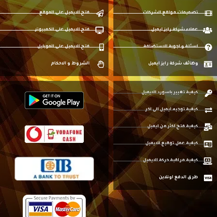
تصميمات مواقع الشركات
فتح الايميل على الموقع
عملاء شركة رايز ايميل
فتح الايميل على الكمبيوتر
اسئلة و اجوبة الاستضافة
فتح الايميل على الموبايل
وظائف شركة رايز ايميل
الشروط و الاحكام
كيفية تغيير باسورد الايميل
كيفية توجيه ايميل الى اخر
كيفية فتح اكثر من ايميل
كيفية عمل توقيع للايميل
كيفية مراقبة حركة الايميل
طرق الدفع اونلاين