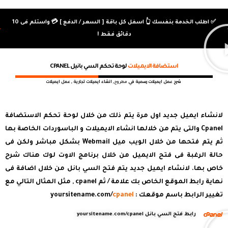
غير محدود
مساحة
واتساب
السرعة ∞
NVME
✅ اطلب الخدمة بنفسك 👆 اسفل كل باقة [ السعر / الدفع ] 💳 واستلم فى 10
غير محدود
دقائق فقط !
50GB
دعم فني ∞
السرعة 3X
غير محدود
استضافة الايميلات
لوحة تحكم السي بانيل CPANEL
فلاش
شرح عمل ايميلات رسمية في
, انشاء ايميلات تجارية , عمل ايميلات
مطروح
دعم واتس
+ اتصال
لانشاء ايميل جديد اول مرة يتم ذلك من خلال لوحة تحكم الاستضافة
Cpanel والتى يتم من خلالها انشاء الايميلات و الباسوردات الخاصة بها
ثم يتم فتحها من خلال الويب ميل Webmail بشكل مباشر ولكن فى
حالة الرغبة فى فتح الايميل من خلال برنامج الاوت لوك هناك شرح
خاص بها. لانشاء ايميل جديد يتم فتح السي بانل من خلال اضافة فى
نهاية رابط الموقع الخاص بك علامة / ثم cpanel , مثل المثال التالي مع
تغيير الرابط باسم موقعك : yoursitename.com/
cpanel
رابط فتح السي بانل yoursitename.com/cpanel