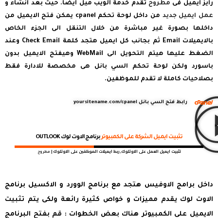
رايز ايميل فى
مطروح
تقدم خدمة الويب ميل ايضا. حيث بعد انشاء و
عمل ايميل جديد
من داخل لوحة تحكم cpanel يمكن فتح الايميل من
داخلها بصورة غير مباشرة من خلال التنقل الى الجزء الخاص
بالايميلات Email ثم بجانب كل ايميل هتجد كلمة Check Email وعند
الضغط عليها هيتم التحويل الى WebMail وهيفتح الايميل بدون
باسورد ولكن لوحة تحكم السي بانل هى مخصصة للادارة فقط
بصلاحيات كاملة لا تقدم للموظفين.
رابط فتح السي بانل yoursitename.com/cpanel
تثبيت ايميل الشركة على الكمبيوتر
برنامج الاوت لوك OUTLOOK
تثبيت ايميل العمل على الاوتلوك, ربط ايميلات الموظفين على الاوتلوك |
مطروح
داخل برامج الاوفيس هتجد مع برنامج الوورد و الاكسيل برنامج
الاوت لوك يقدم مميزات و خواص كثيرة رائعة ولكى يتم تثبيت
الايميل على الكمبيوتر هناك بعض الخطوات : قم بفتح البرنامج