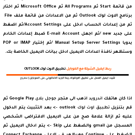
من قائمة Start ثم All Programs ثم Microsoft Office ثم اختار
برنامج الاوت لوك Outlook ثم من الاعدادات من قائمة ملف File
ثم من إعدادات الحساب ادخل على Account Settings/ثم اضغط
على جديد new /ثم اجعل E-mail Account ضبط إعدادات الخادم
يدويا Manual Setup Server Settings /ثم إختيار POP or IMAP
وستظهر نافذة اعدادات الايميل ادخل بيانات الايميل الخاصة بك.
ربط ايميل الشركة مع الموبايل
تطبيق الاوت لوك OUTLOOK
تثبيت ايميل العمل على تطبيق الاوتلوك, ربط البريد الالكتروني على الموبايل |
مطروح
اذا كان هاتفك
اندرويد
اذهب الى متجر
جوجل بلاى
Google Play ثم
قم بتنزيل
تطبيق اوت لوك
outlook -> بعد التثبيت يتم الدخول
عليه ثم ازالة علامة صح من على الايميل الافتراضى الشخصي
المسجل من gmail والضغط على Skip -> يتم ادخال الايميل ثم
الضغط على Continue وهيظهر فى الاعلى Connect Exchange