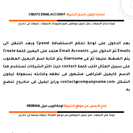
انشاء ايميل باسم الشركة
CREATE EMAIL ACCOUNT
لوحة تحكم الايميلات, عمل ايميل موظفين, تغيير باسوردات الايميلات , ايميلات فى
مطروح
بعد الدخول على لوحة تحكم الاستضافة Cpanel وبعد التنقل الى
Emails ثم الدخول علي Email Accounts هتجد على اليمين كلمة Create
يتم الضغط عليها ثم فى Username يتم كتابة اسم الايميل المطلوب
على سبيل المثال اكتب كلمة contact حيث اكثر الشركات تستخدم هذا
الاسم كايميل افتراضى مشهور فى نطقه وكتابته بسهولة ليكون
الشكل
contact@companyname.com
ورايز ايميل فى
مطروح
تنصح
به.
فتح الايميل من موقع الشركة
لوحة الويب ميل WEBMAIL
لوحة فتح الايميلات, فتح ايميل الموظفين من موقع الشركة, ايميلات رسمية فى
مطروح