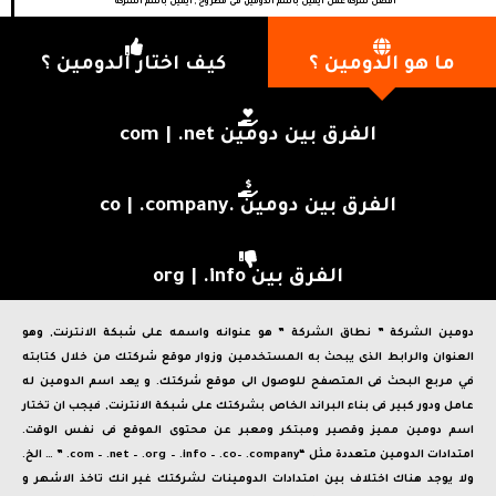
أفضل شركة عمل ايميل باسم الدومين فى مطروح , ايميل باسم الشركة
ما هو الدومين ؟
كيف اختار الدومين ؟
الفرق بين دومين com | .net
الفرق بين دومين .co | .company
الفرق بين org | .info
دومين الشركة ” نطاق الشركة ” هو عنوانه واسمه على شبكة الانترنت, وهو
العنوان والرابط الذى يبحث به المستخدمين وزوار موقع شركتك من خلال كتابته
في مربع البحث فى المتصفح للوصول الى موقع شركتك. و يعد اسم الدومين له
عامل ودور كبير فى بناء البراند الخاص بشركتك على شبكة الانترنت, فيجب ان تختار
اسم دومين مميز وقصير ومبتكر ومعبر عن محتوى الموقع فى نفس الوقت.
امتدادات الدومين متعددة مثل “com – .net – .org – .info – .co– .company. ” … الخ.
ولا يوجد هناك اختلاف بين امتدادات الدومينات لشركتك غير انك تاخذ الاشهر و