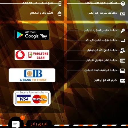
اسئلة و اجوبة الاستضافة
فتح الايميل على الموبايل
وظائف شركة رايز ايميل
الشروط و الاحكام
كيفية تغيير باسورد الايميل
كيفية توجيه ايميل الى اخر
كيفية فتح اكثر من ايميل
كيفية عمل توقيع للايميل
كيفية مراقبة حركة الايميل
طرق الدفع اونلاين
1
فريق رايز